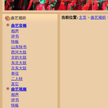
当前位置:
主页
>
曲艺视听
曲艺视听
曲艺音频
相声
评书
快板
山东快书
西河大鼓
京韵大鼓
东北大鼓
京东大鼓
单弦
二人转
其它
曲艺视频
相声
评书
快板