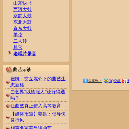
山东快书
西河大鼓
京韵大鼓
东北大鼓
京东大鼓
单弦
二人转
其它
老唱片录音
曲艺杂谈
崔凯：交互媒介下的曲艺生
分享到：
QQ空间
态新格
曲艺界“以德服人”还行得通
吗？
让曲艺真正进入高等教育
【媒体报道】姜昆：倡导优
良行风
相声名家姜昆讲曲艺