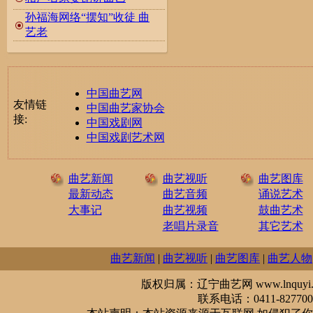
孙福海网络“摆知”收徒 曲
艺老
中国曲艺网
友情链
中国曲艺家协会
接:
中国戏剧网
中国戏剧艺术网
曲艺新闻
曲艺视听
曲艺图库
最新动态
曲艺音频
诵说艺术
大事记
曲艺视频
鼓曲艺术
老唱片录音
其它艺术
曲艺新闻
|
曲艺视听
|
曲艺图库
|
曲艺人物
版权归属：辽宁曲艺网 www.lnquyi.com
联系电话：0411-827700