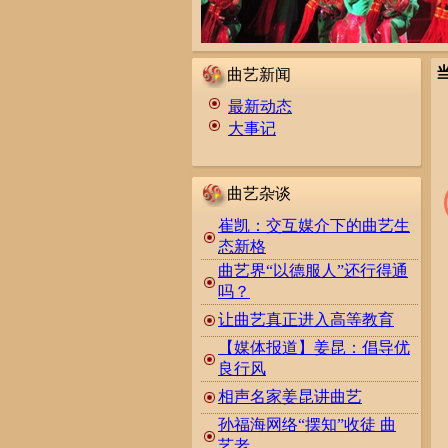
曲艺新闻
最新动态
大事记
曲艺杂谈
崔凯：交互媒介下的曲艺生
态新格
曲艺界“以德服人”还行得通
吗？
让曲艺真正进入高等教育
【媒体报道】姜昆：倡导优
良行风
相声名家姜昆讲曲艺
孙福海网络“摆知”收徒 曲
艺老