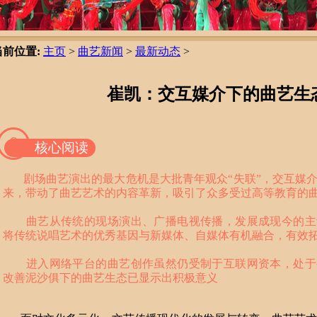
当前位置:
主页
>
曲艺新闻
>
最新动态
>
崔凯：交互媒介下的曲艺生
0
核心阅读
剧场曲艺演出的最大危机是大批青年观众“失联”，交互媒介
来，带动了曲艺艺术的内容革新，吸引了众多受过高等教育的
曲艺从传统的现场演出、广播电视传播，发展成现今的主
将传统说唱艺术的优秀基因与新媒体、自媒体有机融合，有效
进入网络平台的曲艺创作虽然仍受制于互联网资本，处于
改善泥沙俱下的曲艺生态已显示出积极意义