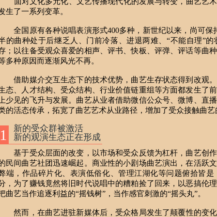
面对文化多元化、文艺传播现代化的发展与转变，曲艺艺术
发生了一系列变革。
全国原有各种说唱表演形式400多种，新世纪以来，尚可保持
半的曲种处于后继乏人、门前冷落、进退两难、“不能自理”的
存；以往备受观众喜爱的相声、评书、快板、评弹、评话等曲种
等多种原因而逐渐风光不再。
借助媒介交互生态下的技术优势，曲艺生存状态得到改观。
生态、人才结构、受众结构、行业价值链重组等方面都发生了前
上少见的飞升与发展。曲艺从业者借助微信公众号、微博、直播
类的活态传承，拓宽了曲艺艺术从业路径，增加了受众接触曲艺
新的受众群被激活
1
新的观演生态正在形成
基于受众层面的改变，以市场和受众反馈为杠杆，曲艺创作
的民间曲艺社团迅速崛起。商业性的小剧场曲艺演出，在活跃文
弊端，作品碎片化、表演低俗化、管理江湖化等问题俯拾皆是
分，为了赚钱竟然将旧时代说唱中的糟粕捡了回来，以恶搞伦理
把曲艺当作追逐利益的“摇钱树”，当作感官刺激的“摇头丸”。
然而，在曲艺进驻新媒体后，受众格局发生了颠覆性的变化