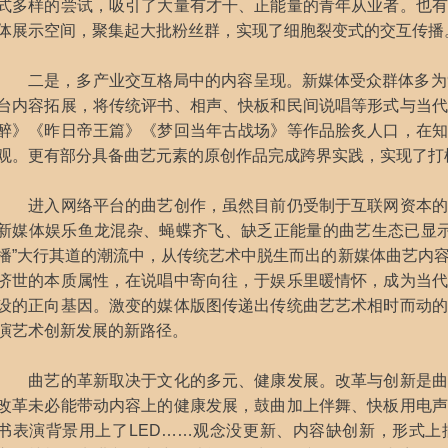
式多样的尝试，吸引了大量有才干、正能量的青年从业者。也有
体展示空间，聚集起大批粉丝群，实现了细胞裂变式的交互传播
二是，多产业交互格局中的内容呈现。新媒体受众群体多为9
台内容拓展，将传统评书、相声、快板和民间说唱等形式与当代
醉》《昨日帝王篇》《梦回当年古战场》等作品脍炙人口，在知
观。更有部分具备曲艺元素的原创作品完成跨界实践，实现了打
进入网络平台的曲艺创作，虽然目前仍受制于互联网资本的
新媒体娱乐鱼龙混杂、蝇蝶齐飞、缺乏正能量的曲艺生态已显示出
播”大行其道的潮流中，从传统艺术中脱生而出的新媒体曲艺内
济世的本质属性，在说唱中寄向往，于娱乐里暖情怀，成为当代
设的正向基因。激变的媒体版图传递出传统曲艺艺术相时而动的
演艺术创新发展的新路径。
曲艺的革新取决于文化的多元、健康发展。改革与创新是曲
改革未必能带动内容上的健康发展，鼓曲加上伴舞、快板用电声
书表演背景用上了LED……观念没更新、内容缺创新，形式上