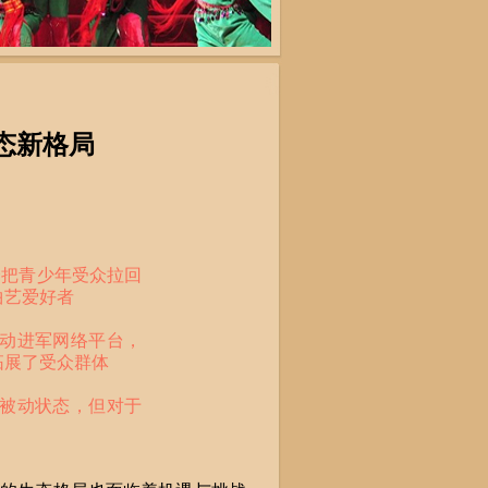
态新格局
把青少年受众拉回
曲艺爱好者
动进军网络平台，
拓展了受众群体
被动状态，但对于