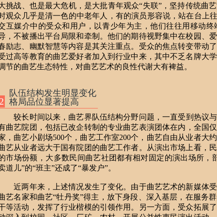
大挑战、也是最大危机，是大批青年观众“失联”，坚持传统曲
时观众几乎是清一色的中老年人，有的演员形容说，站在台上往
交互媒介中的受众和用户，以青少年为主，他们往往用移动终
导，不被播出平台局限和牵制。他们的期待视野集中在校园、爱
春励志、幽默智慧等内容是其关注重点。受众的焦点转变带动了
受过高等教育的曲艺爱好者加入到行业中来，其中不乏名牌大学
调节的曲艺生态特性，对曲艺艺术的良性代谢大有裨益。
队伍结构发生明显变化
2
格局品位显著提高
较长时间以来，曲艺界队伍结构分野问题，一直受到热议与关注
有曲艺院团，包括已改企转制的专业曲艺表演团体在内，全国仅存
家，曲艺小剧场500个，曲艺工作室200个，曲艺自由从业者大
曲艺从业者远大于国有院团的曲艺工作者。从演出市场上看，民
的市场份额，大多数民间曲艺社团都有相对固定的演出场所，部
卖道儿”的“班主”还成了“暴发户”。
近两年来，上述情况发生了变化。由于曲艺艺术的新媒体受
曲艺名家和曲艺“牡丹奖”得主，放下身段、深入基层，在服务
干等活动，发挥了行业楷模的引领作用。另一方面，受众拓展了