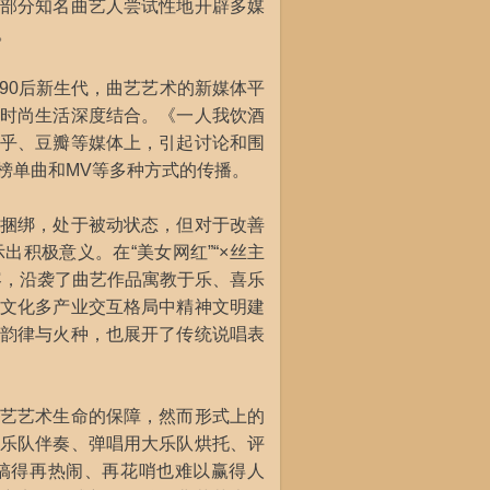
部分知名曲艺人尝试性地开辟多媒
。
0后新生代，曲艺艺术的新媒体平
时尚生活深度结合。《一人我饮酒
乎、豆瓣等媒体上，引起讨论和围
榜单曲和MV等多种方式的传播。
捆绑，处于被动状态，但对于改善
积极意义。在“美女网红”“×丝主
容，沿袭了曲艺作品寓教于乐、喜乐
文化多产业交互格局中精神文明建
韵律与火种，也展开了传统说唱表
艺艺术生命的保障，然而形式上的
乐队伴奏、弹唱用大乐队烘托、评
搞得再热闹、再花哨也难以赢得人