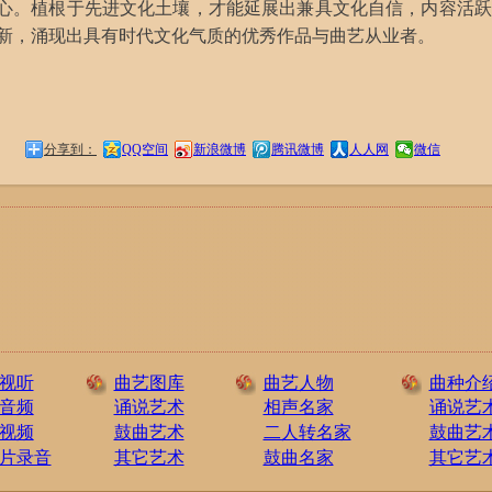
心。植根于先进文化土壤，才能延展出兼具文化自信，内容活跃
新，涌现出具有时代文化气质的优秀作品与曲艺从业者。
分享到：
QQ空间
新浪微博
腾讯微博
人人网
微信
视听
曲艺图库
曲艺人物
曲种介
音频
诵说艺术
相声名家
诵说艺
视频
鼓曲艺术
二人转名家
鼓曲艺
片录音
其它艺术
鼓曲名家
其它艺