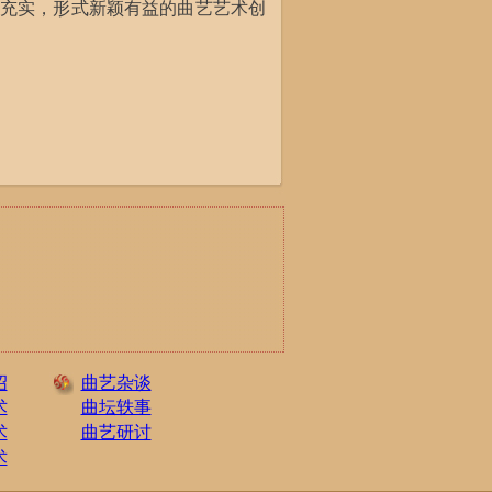
充实，形式新颖有益的曲艺艺术创
绍
曲艺杂谈
术
曲坛轶事
术
曲艺研讨
术