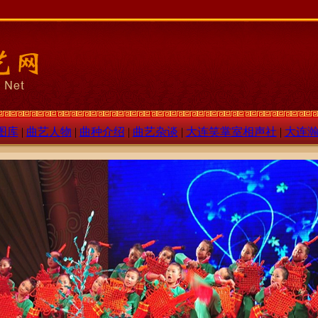
图库
|
曲艺人物
|
曲种介绍
|
曲艺杂谈
|
大连笑掌室相声社
|
大连