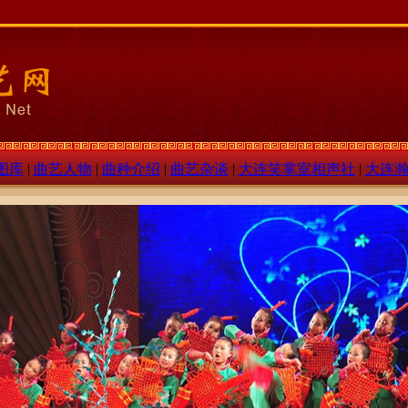
图库
|
曲艺人物
|
曲种介绍
|
曲艺杂谈
|
大连笑掌室相声社
|
大连