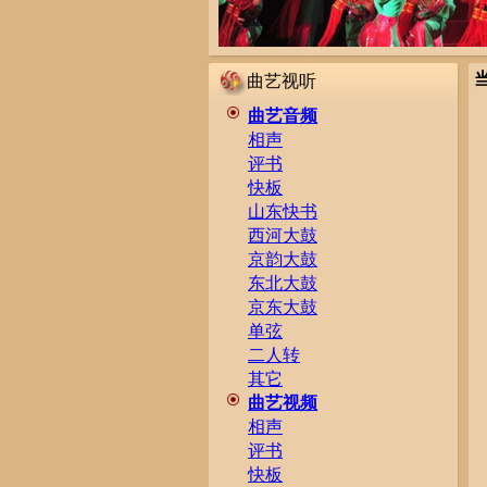
曲艺视听
曲艺音频
相声
评书
快板
山东快书
西河大鼓
京韵大鼓
东北大鼓
京东大鼓
单弦
二人转
其它
曲艺视频
相声
评书
快板