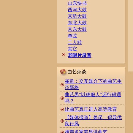
山东快书
西河大鼓
京韵大鼓
东北大鼓
京东大鼓
单弦
二人转
其它
老唱片录音
曲艺杂谈
崔凯：交互媒介下的曲艺生
态新格
曲艺界“以德服人”还行得通
吗？
让曲艺真正进入高等教育
【媒体报道】姜昆：倡导优
良行风
相声名家姜昆讲曲艺