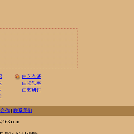
绍
曲艺杂谈
术
曲坛轶事
术
曲艺研讨
术
务合作
|
联系我们
163.com