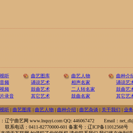
视听
曲艺图库
曲艺人物
曲种介
音频
诵说艺术
相声名家
诵说艺
视频
鼓曲艺术
二人转名家
鼓曲艺
片录音
其它艺术
鼓曲名家
其它艺
视听
|
曲艺图库
|
曲艺人物
|
曲种介绍
|
曲艺杂谈
|
关于我们
|
业
宁曲艺网 www.lnquyi.com QQ: 446067472 Email：net_dl@
联系电话：0411-82770000-601 备案号：辽ICP备11012568号