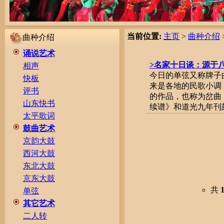
当前位置:
主页
>
曲种介绍
曲种介绍
诵说艺术
>名家十日谈：源于八
相声
今日的单弦又称牌子
快板
来是各地的民歌小调
评书
的作品，也称为岔曲
山东快书
续谱》和道光九年刊刻的
太平歌词
鼓曲艺术
京韵大鼓
西河大鼓
东北大鼓
京东大鼓
共
单弦
其它艺术
二人转