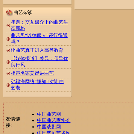
曲艺杂谈
崔凯：交互媒介下的曲艺生
态新格
曲艺界“以德服人”还行得通
吗？
让曲艺真正进入高等教育
【媒体报道】姜昆：倡导优
良行风
相声名家姜昆讲曲艺
孙福海网络“摆知”收徒 曲
艺老
中国曲艺网
友情链
中国曲艺家协会
接:
中国戏剧网
中国戏剧艺术网