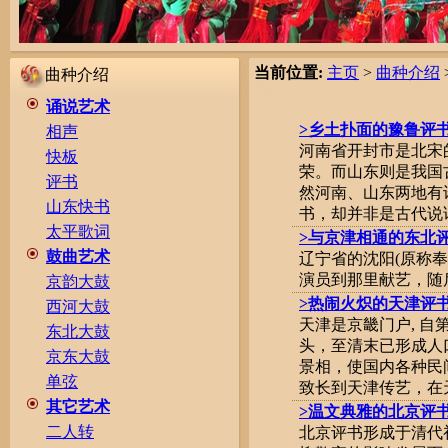
当前位置:
主页
>
曲种介绍
曲种介绍
诵说艺术
>乡土扑面的豫鲁评
相声
河南省开封市是北宋
快板
荣。而山东则是我国
评书
然河南、山东两地有
山东快书
书，却并非是古代说话
太平歌词
>与京津相通的东北
鼓曲艺术
辽宁省的沈阳(原称
演员到那里献艺，随后
京韵大鼓
>热闹火炽的天津评
西河大鼓
天津是京畿门户, 
东北大鼓
头，至清末已形成人
京东大鼓
景相，使国内各种民
单弦
致长到天津传艺，在天津
其它艺术
>温文典雅的北京评
二人转
北京评书形成于清代