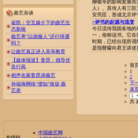
柳敬亭的影响发展而
人）。其传人有三臣
曲艺杂谈
安亮臣，形成北京评书
>评书的起源与流变
崔凯：交互媒介下的曲艺生
今日流传我国各地的
态新格
一，俗称说书。它在
曲艺界“以德服人”还行得通
时期，已经出现所谓
吗？
是指瞽矇向君王讲述历
让曲艺真正进入高等教育
【媒体报道】姜昆：倡导优
首
良行风
1
相声名家姜昆讲曲艺
2
下
孙福海网络“摆知”收徒 曲
末
艺老
共
中国曲艺网
友情链