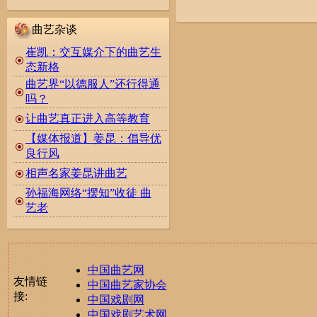
曲艺杂谈
崔凯：交互媒介下的曲艺生
态新格
曲艺界“以德服人”还行得通
吗？
让曲艺真正进入高等教育
【媒体报道】姜昆：倡导优
良行风
相声名家姜昆讲曲艺
孙福海网络“摆知”收徒 曲
艺老
中国曲艺网
友情链
中国曲艺家协会
接:
中国戏剧网
中国戏剧艺术网