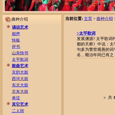
当前位置:
主页
>
曲种介绍
曲种介绍
诵说艺术
>太平歌词
相声
发展渊源? 太平歌
快板
都的天桥》中说：太
评书
句多为警世规善的词
山东快书
名，顺治年间已有之，故
太平歌词
鼓曲艺术
京韵大鼓
西河大鼓
东北大鼓
京东大鼓
共
单弦
其它艺术
二人转