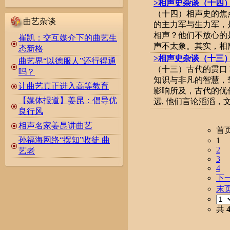
>相声史杂谈（十四
（十四）相声史的焦
曲艺杂谈
的主力军与生力军，
相声？他们不放心的
崔凯：交互媒介下的曲艺生
声不太象。其实，相声.
态新格
>相声史杂谈（十三
曲艺界“以德服人”还行得通
（十三）古代的贯口
吗？
知识与非凡的智慧，
让曲艺真正进入高等教育
影响所及，古代的优
【媒体报道】姜昆：倡导优
远, 他们言论滔滔，文质
良行风
相声名家姜昆讲曲艺
首
孙福海网络“摆知”收徒 曲
1
2
艺老
3
4
下
末
共