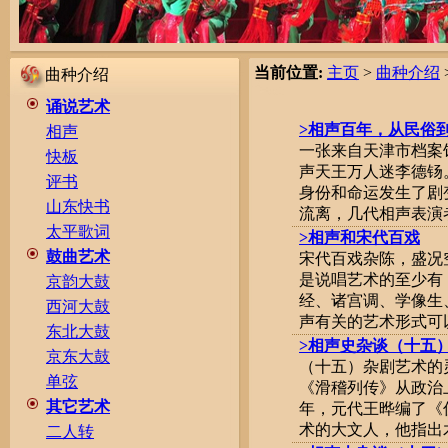
当前位置:
主页
>
曲种介绍
曲种介绍
诵说艺术
>相声百年，从民俗
相声
一张来自天津市档案
快板
声天王万人迷李德钖
评书
身份和命运发生了剧
山东快书
流离，几代相声表演者传
太平歌词
>相声和宋代百戏
鼓曲艺术
宋代百戏杂陈，盛况
是说唱艺术的至少有
京韵大鼓
经、诸宫调、学像生
西河大鼓
声有关的艺术形式可以
东北大鼓
>相声史杂谈（十五
京东大鼓
（十五）杂剧艺术的
单弦
《滑稽列传》从政治
其它艺术
年，元代王晔编了《
术的大文人，他指出木
二人转