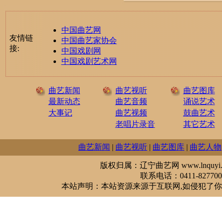
中国曲艺网
友情链
中国曲艺家协会
接:
中国戏剧网
中国戏剧艺术网
曲艺新闻
曲艺视听
曲艺图库
最新动态
曲艺音频
诵说艺术
大事记
曲艺视频
鼓曲艺术
老唱片录音
其它艺术
曲艺新闻
|
曲艺视听
|
曲艺图库
|
曲艺人物
版权归属：辽宁曲艺网 www.lnquyi.com
联系电话：0411-827700
本站声明：本站资源来源于互联网,如侵犯了你