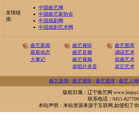
中国曲艺网
友情链
中国曲艺家协会
接:
中国戏剧网
中国戏剧艺术网
曲艺新闻
曲艺视听
曲艺图库
最新动态
曲艺音频
诵说艺术
大事记
曲艺视频
鼓曲艺术
老唱片录音
其它艺术
曲艺新闻
|
曲艺视听
|
曲艺图库
|
曲艺人物
版权归属：辽宁曲艺网 www.lnquyi.com
联系电话：0411-827700
本站声明：本站资源来源于互联网,如侵犯了你