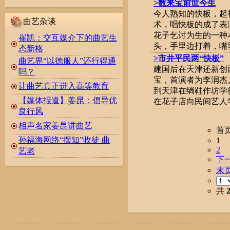
>数来宝前世今生
今人熟知的快板，起
曲艺杂谈
术，唱快板的成了表
花子乞讨为生的一种
崔凯：交互媒介下的曲艺生
头，手里边打着，嘴里
态新格
>市井平民两“快板”
曲艺界“以德服人”还行得通
建国后在天津还新创
吗？
宝，首演者为李润杰。
让曲艺真正进入高等教育
到天津在绱鞋作坊学
【媒体报道】姜昆：倡导优
在花子店向民间艺人学会
良行风
相声名家姜昆讲曲艺
首
孙福海网络“摆知”收徒 曲
1
2
艺老
下
末
共