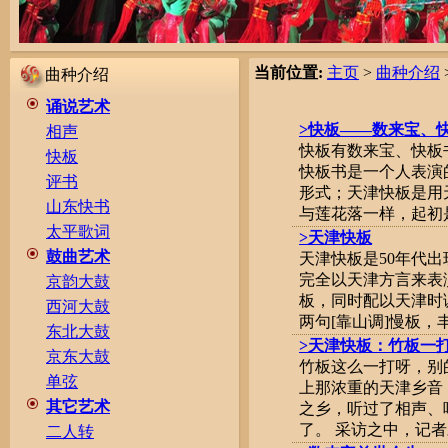
当前位置:
主页
>
曲种介绍
曲种介绍
诵说艺术
>快板——数来宝、
相声
快板有数来宝、快板
快板
快板书是一个人表演
评书
形式；天津快板是用
山东快书
与莲花落一样，起初是乞
太平歌词
>天津快板
鼓曲艺术
天津快板是50年代
完全以天津方言来表
京韵大鼓
板，同时配以天津时
西河大鼓
两句[靠山调]慢板，丰富
东北大鼓
>天津快板：竹板一
京东大鼓
竹板这么一打呀，别
单弦
上那浓重的天津乡音
其它艺术
之乡，听过了相声、
了。 采访之中，记者才
二人转