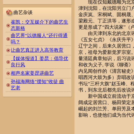
现在仅知戴德顺为北京评
津到沈阳，在沈阳另立门
曲艺杂谈
金庆岚、宋桐斌、固桐晟
梁殿元、丁正洪等，遂形
崔凯：交互媒介下的曲艺生
更是形成了“四大说家”（
态新格
由天津到东北的北京评书
曲艺界“以德服人”还行得通
《五女七贞》《永庆升平》
吗？
辽宁之间，后来久居营口，在
让曲艺真正进入高等教育
京，祖母为爱新觉罗宗室。辛
量清廷典章知识，后习说评
【媒体报道】姜昆：倡导优
和收为义子, 学说《聊斋
良行风
内见闻创作的《清宫秘史
相声名家姜昆讲曲艺
唱西河大鼓为多）弃唱改
孙福海网络“摆知”收徒 曲
书坛“三杆大旗”赵玉峰
艺老
书，到东北后都先后改说
新中国成立前流动于京津
阔成定居营口、杨田荣定
崛起的刘兰芳、单田芳及
影响，也使他们成为当代