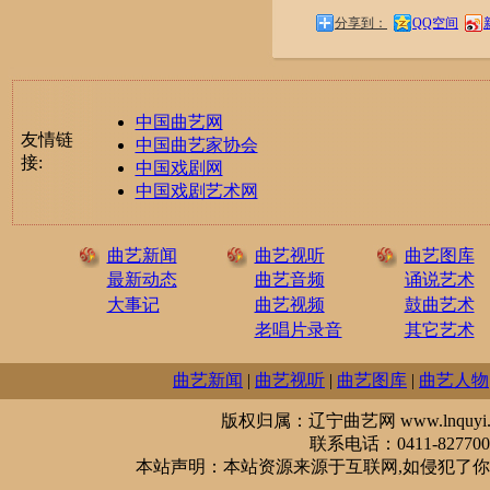
分享到：
QQ空间
中国曲艺网
友情链
中国曲艺家协会
接:
中国戏剧网
中国戏剧艺术网
曲艺新闻
曲艺视听
曲艺图库
最新动态
曲艺音频
诵说艺术
大事记
曲艺视频
鼓曲艺术
老唱片录音
其它艺术
曲艺新闻
|
曲艺视听
|
曲艺图库
|
曲艺人物
版权归属：辽宁曲艺网 www.lnquyi.com
联系电话：0411-827700
本站声明：本站资源来源于互联网,如侵犯了你