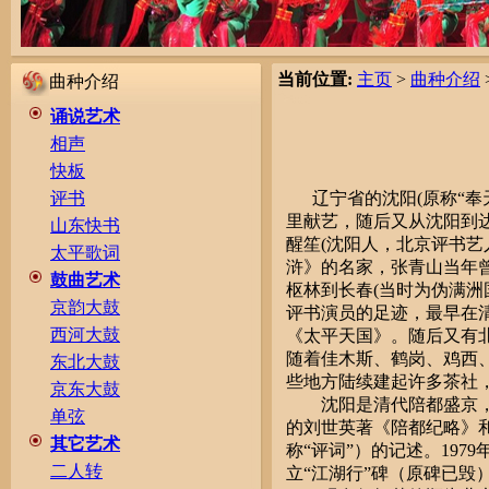
当前位置:
主页
>
曲种介绍
曲种介绍
诵说艺术
相声
快板
辽宁省的沈阳(原称“奉
评书
里献艺，随后又从沈阳到
山东快书
醒笙(沈阳人，北京评书艺
太平歌词
浒》的名家，张青山当年
鼓曲艺术
枢林到长春(当时为伪满洲
京韵大鼓
评书演员的足迹，最早在清
西河大鼓
《太平天国》。随后又有
随着佳木斯、鹤岗、鸡西
东北大鼓
些地方陆续建起许多茶社
京东大鼓
沈阳是清代陪都盛京，荟
单弦
的刘世英著《陪都纪略》和
其它艺术
称“评词”）的记述。19
二人转
立“江湖行”碑（原碑已毁