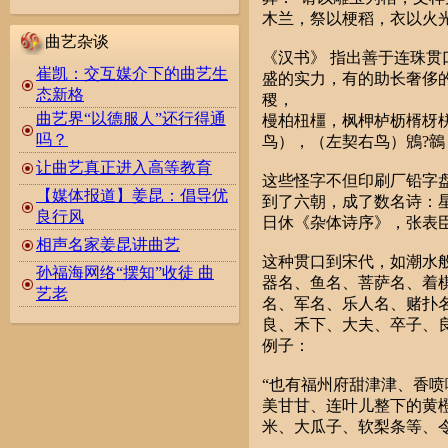
木兰，祭以梗稻，衣以火
曲艺杂谈
《汉书》 指出善于连珠
崔凯：交互媒介下的曲艺生
盛的实力，有的助长奢侈
态新格
稷，
曲艺界“以德服人”还行得通
槾柏杻橿，枫柙栌枥楈枒
吗？
鸟），（左契右鸟）鶂?
让曲艺真正进入高等教育
这些怪字不但印刷厂铅字
【媒体报道】姜昆：倡导优
到了六朝，成了数名诗：
良行风
日休《杂体诗序》，张表
相声名家姜昆讲曲艺
这种贯口到宋代，如潮水
孙福海网络“摆知”收徒 曲
器名、鱼名、菩萨名、着
艺老
名、军名、乐人名、赌扑
良、禾下、大夫、卒子、
例子：
“也有福州府甜津津、香
美甘甘、连叶儿整下的黄
米、大瓜子、软梨条等、