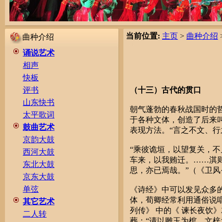
当前位置:
主页
>
曲种介绍
曲种介绍
诵说艺术
相声
快板
（十三）古代的贯口
评书
山东快书
朝气蓬勃的春秋战国时的
太平歌词
于各种文体，创造了后来
鼓曲艺术
表现方法。“言之不文、行
京韵大鼓
“乘彼诡垣，以望复关，
西河大鼓
车来，以我贿迁。……淇
东北大鼓
思，亦已焉哉。”（《卫风
京东大鼓
单弦
《诗经》中可以发见众多
体，荀卿经常利用通俗说
其它艺术
列传》 中的《 谏长夜饮
二人转
葬：“请以雕玉为棺，文