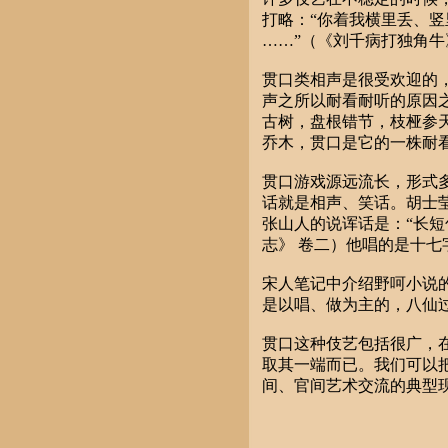
打略：“你着我横里丢、
……”（《刘千病打独角牛
贯口类相声是很受欢迎的
声之所以耐看耐听的原因
古树，盘根错节，枝桠参
乔木，贯口是它的一株耐
贯口游戏源远流长，形式
话就是相声、笑话。胡士
张山人的说诨话是：“长
志》 卷二）他唱的是十七
宋人笔记中介绍野呵小说
是以唱、做为主的，八仙
贯口这种伎艺包括很广，在
取其一端而已。我们可以
间、官间艺术交流的典型