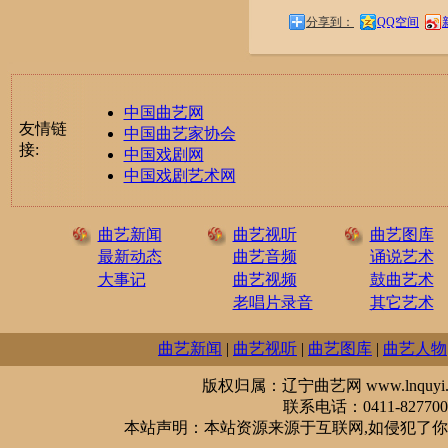
分享到：
QQ空间
中国曲艺网
友情链
中国曲艺家协会
接:
中国戏剧网
中国戏剧艺术网
曲艺新闻
曲艺视听
曲艺图库
最新动态
曲艺音频
诵说艺术
大事记
曲艺视频
鼓曲艺术
老唱片录音
其它艺术
曲艺新闻
|
曲艺视听
|
曲艺图库
|
曲艺人物
版权归属：辽宁曲艺网 www.lnquyi.com
联系电话：0411-827700
本站声明：本站资源来源于互联网,如侵犯了你