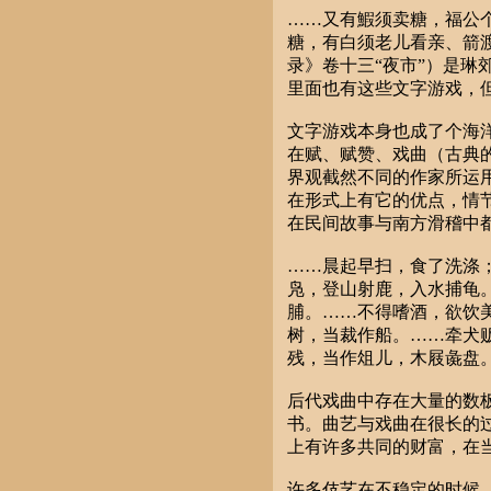
……又有鰕须卖糖，福公
糖，有白须老儿看亲、箭
录》卷十三“夜市”）是
里面也有这些文字游戏，
文字游戏本身也成了个海
在赋、赋赞、戏曲（古典
界观截然不同的作家所运
在形式上有它的优点，情
在民间故事与南方滑稽中
……晨起早扫，食了洗涤
凫，登山射鹿，入水捕龟
脯。……不得嗜酒，欲饮
树，当裁作船。……牵犬
残，当作俎儿，木屐彘盘。
后代戏曲中存在大量的数
书。曲艺与戏曲在很长的
上有许多共同的财富，在
许多伎艺在不稳定的时候